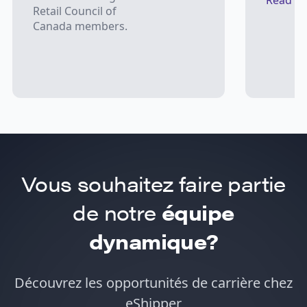
Read M
Retail Council of
Canada members.
Vous souhaitez faire partie
de notre
équipe
dynamique?
Découvrez les opportunités de carrière chez
eShipper