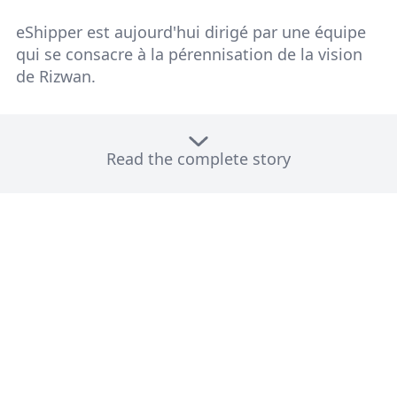
eShipper est aujourd'hui dirigé par une équipe
qui se consacre à la pérennisation de la vision
de Rizwan.
Read the complete story
Aujourd'hui, avec plus de
25 000 clients
et une
équipe de plus de
300
employés
en
Amérique
du Nord
et aux Émirats