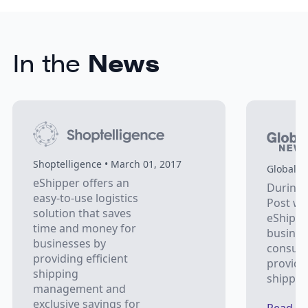
In the
News
Shoptelligence • March 01, 2017
Global N
eShipper offers an
During 
easy-to-use logistics
Post wo
solution that saves
eShippe
time and money for
busines
businesses by
consum
providing efficient
providi
shipping
shippin
management and
exclusive savings for